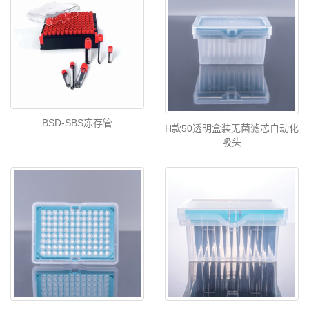
BSD-SBS冻存管
H款50透明盒装无菌滤芯自动化
吸头