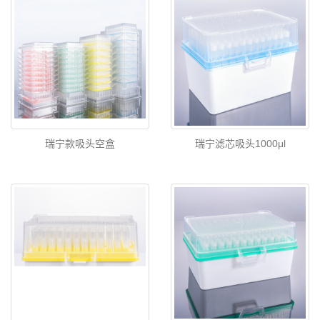
瑞宁款吸头空盒
瑞宁滤芯吸头1000μl