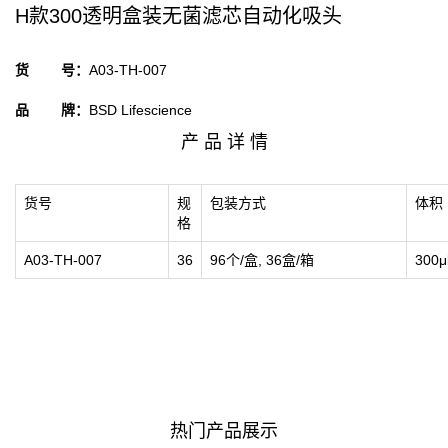
H款300透明盒装无菌滤芯自动化吸头
货 号：
A03-TH-007
品 牌：
BSD Lifescience
产 品 详 情
货号
规
包装方式
体积
格
A03-TH-007
36
96
个
/
盒
, 36
盒
/
箱
300μ
热门产品展示