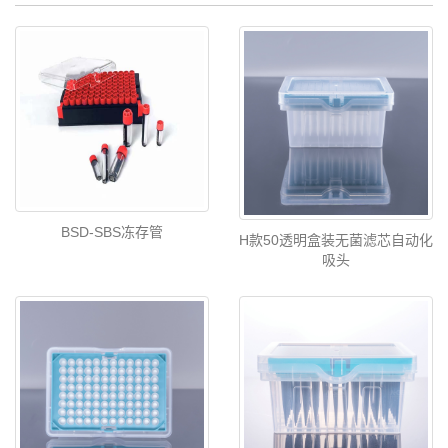
BSD-SBS冻存管
H款50透明盒装无菌滤芯自动化
吸头